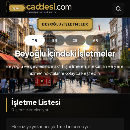
Beyoğlu
Caddesi.com
BEYOĞLU / İŞLETMELER
TR
EN
DE
AR
Beyoğlu İçindeki İşletmeler
Beyoğlu ve çevresinde aktif işletmeleri, mekanları ve yerel
hizmet noktalarını kolayca keşfedin.
İşletme Listesi
0 işletme listeleniyor.
Henüz yayınlanan işletme bulunmuyor.