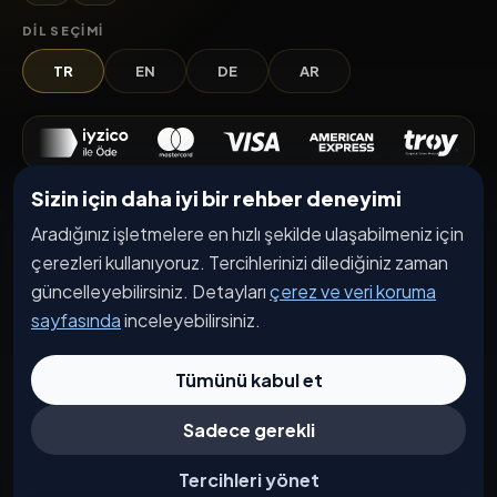
DIL SEÇIMI
TR
EN
DE
AR
Sizin için daha iyi bir rehber deneyimi
Keşfet
Aradığınız işletmelere en hızlı şekilde ulaşabilmeniz için
İşletmeler
çerezleri kullanıyoruz. Tercihlerinizi dilediğiniz zaman
Etkinlikler
güncelleyebilirsiniz. Detayları
çerez ve veri koruma
sayfasında
inceleyebilirsiniz.
Kampanyalar
Haberler
Tümünü kabul et
İşletme Başvurusu
Sadece gerekli
Kurumsal
Tercihleri yönet
Hakkımızda