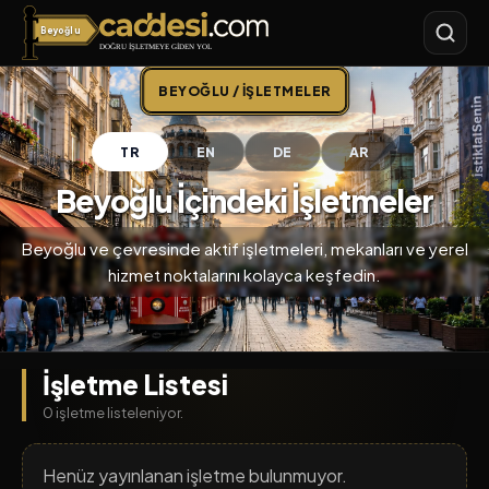
Beyoğlu
Caddesi.com
BEYOĞLU / İŞLETMELER
TR
EN
DE
AR
Beyoğlu İçindeki İşletmeler
Beyoğlu ve çevresinde aktif işletmeleri, mekanları ve yerel
hizmet noktalarını kolayca keşfedin.
İşletme Listesi
0 işletme listeleniyor.
Henüz yayınlanan işletme bulunmuyor.