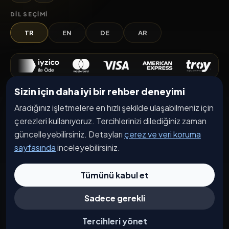
DIL SEÇIMI
TR
EN
DE
AR
Sizin için daha iyi bir rehber deneyimi
Keşfet
Aradığınız işletmelere en hızlı şekilde ulaşabilmeniz için
İşletmeler
çerezleri kullanıyoruz. Tercihlerinizi dilediğiniz zaman
Etkinlikler
güncelleyebilirsiniz. Detayları
çerez ve veri koruma
sayfasında
inceleyebilirsiniz.
Kampanyalar
Haberler
Tümünü kabul et
İşletme Başvurusu
Sadece gerekli
Kurumsal
Tercihleri yönet
Hakkımızda