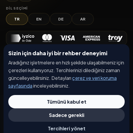
DIL SEÇIMI
TR
EN
DE
AR
Sizin için daha iyi bir rehber deneyimi
Keşfet
Aradığınız işletmelere en hızlı şekilde ulaşabilmeniz için
İşletmeler
çerezleri kullanıyoruz. Tercihlerinizi dilediğiniz zaman
Etkinlikler
güncelleyebilirsiniz. Detayları
çerez ve veri koruma
sayfasında
inceleyebilirsiniz.
Kampanyalar
Haberler
Tümünü kabul et
İşletme Başvurusu
Sadece gerekli
Kurumsal
Tercihleri yönet
Hakkımızda