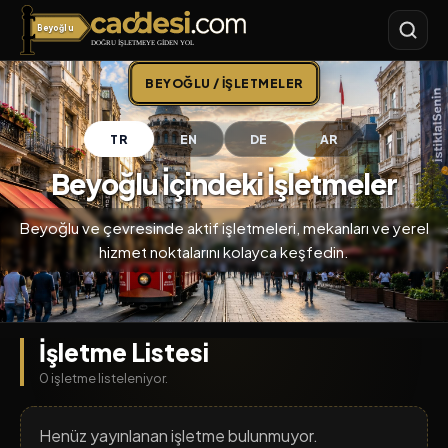
Beyoğlu
Caddesi.com
BEYOĞLU / İŞLETMELER
TR
EN
DE
AR
Beyoğlu İçindeki İşletmeler
Beyoğlu ve çevresinde aktif işletmeleri, mekanları ve yerel
hizmet noktalarını kolayca keşfedin.
İşletme Listesi
0 işletme listeleniyor.
Henüz yayınlanan işletme bulunmuyor.