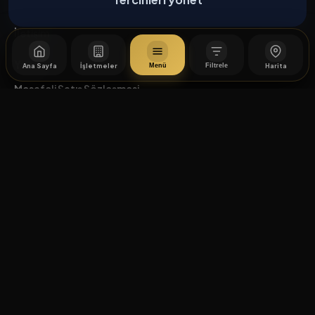
Hakkımızda
İletişim
Yasal
Ana Sayfa
İşletmeler
Harita
Menü
Filtrele
Mesafeli Satış Sözleşmesi
İptal / İade Koşulları
Hizmet Şartları
Gizlilik Politikası
Üyelik Sözleşmesi
Kişisel Veri Koruma
© 2026 Caddesi.com. Tüm hakları saklıdır.
Çerez Tercihleri