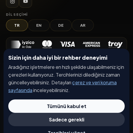
DIL SEÇIMI
TR
EN
DE
AR
Sizin için daha iyi bir rehber deneyimi
Keşfet
Aradığınız işletmelere en hızlı şekilde ulaşabilmeniz için
İşletmeler
çerezleri kullanıyoruz. Tercihlerinizi dilediğiniz zaman
güncelleyebilirsiniz. Detayları
çerez ve veri koruma
Etkinlikler
sayfasında
inceleyebilirsiniz.
Kampanyalar
Haberler
Tümünü kabul et
İşletme Başvurusu
Sadece gerekli
Kurumsal
Tercihleri yönet