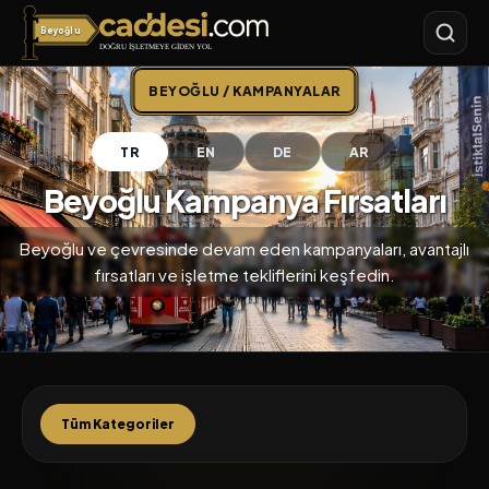
Beyoğlu
Caddesi.com
BEYOĞLU / KAMPANYALAR
TR
EN
DE
AR
Beyoğlu Kampanya Fırsatları
Beyoğlu ve çevresinde devam eden kampanyaları, avantajlı
fırsatları ve işletme tekliflerini keşfedin.
Tüm Kategoriler